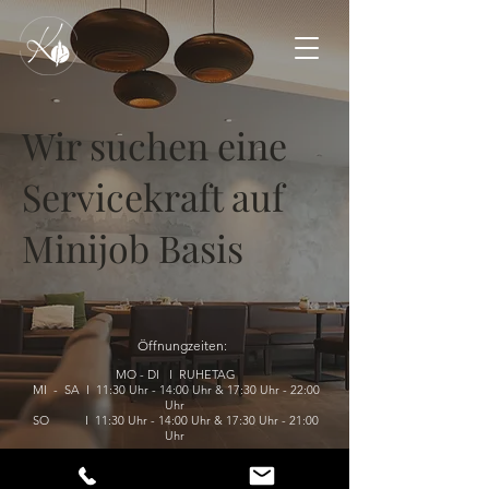
Wir suchen eine
Servicekraft auf
Minijob Basis
Öffnungzeiten:
MO - DI I RUHETAG
MI - SA I 11:30 Uhr - 14:00 Uhr &
17:30 Uhr - 22:00
Uhr
SO I 11:30 Uhr - 14:00 Uhr &
17:30 Uhr - 21:00
Uhr