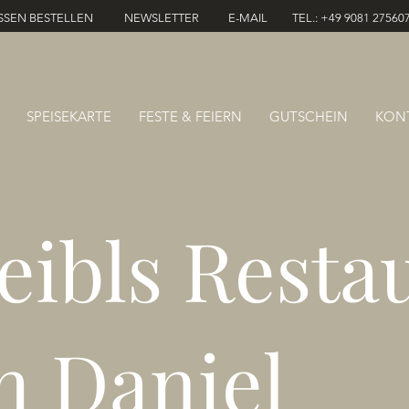
SSEN BESTELLEN
NEWSLETTER
E-MAIL
TEL.: +49 9081 27560
SPEISEKARTE
FESTE & FEIERN
GUTSCHEIN
KON
eibls Resta
m Daniel