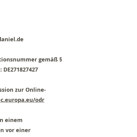
daniel.de
ationsnummer gemäß §
: DE271827427
sion zur Online-
ec.europa.eu/odr
an einem
n vor einer