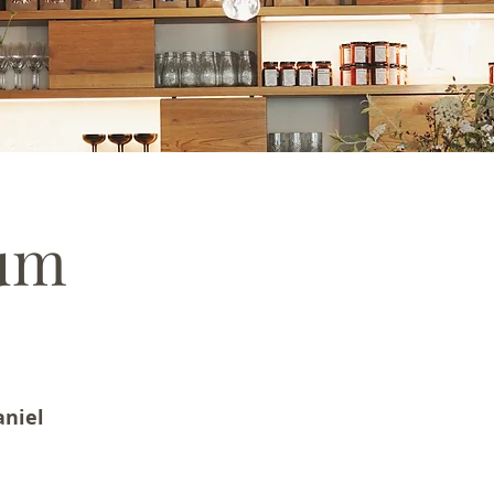
um
aniel