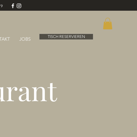
79
TISCH RESERVIEREN
TAKT
JOBS
urant